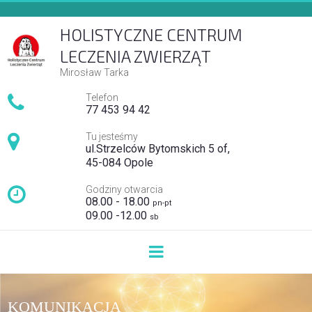
H
OLISTYCZNE CENTRUM
LECZENIA ZWIERZĄT
Mirosław Tarka

Telefon
7
7 453 94 42

Tu jesteśmy
ul.Strzelców Bytomskich 5 of,
45-084 Opole

Godziny otwarcia
08.00 - 18.00
pn-pt
09.00 -12.00
sb
KOMUNIKACJA