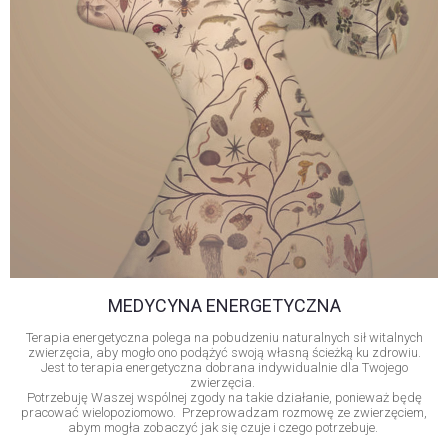
M
EDYCYNA ENERGETYCZNA
Terapia energetyczna polega na pobudzeniu naturalnych sił witalnych
zwierzęcia, aby mogło ono podążyć swoją własną ścieżką ku zdrowiu.
Jest to terapia energetyczna dobrana indywidualnie dla Twojego
zwierzęcia.
Potrzebuję Waszej wspólnej zgody na takie działanie, ponieważ będę
pracować wielopoziomowo. Przeprowadzam rozmowę ze zwierzęciem,
abym mogła zobaczyć jak się czuje i czego potrzebuje.